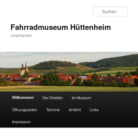
Zum
Inhalt
Such
wechseln
Fahrradmuseum Hüttenheim
Unterfranken
Hauptmenü
Willkommen
Der Direktor
Im Museum
Öffnungszeiten
Termine
Anfahrt
Links
Impressum